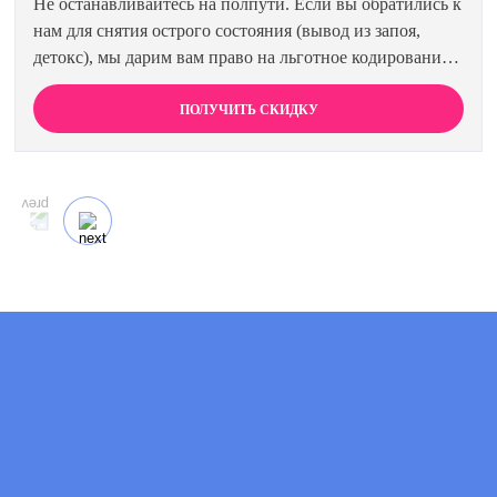
Не останавливайтесь на полпути. Если вы обратились к
нам для снятия острого состояния (вывод из запоя,
детокс), мы дарим вам право на льготное кодирование.
Просто предъявите документ об оплате первичной
процедуры, и получите скидку 15% на любой метод
ПОЛУЧИТЬ СКИДКУ
кодирования в нашей клинике. Ваш путь к трезвости
должен быть выгодным.