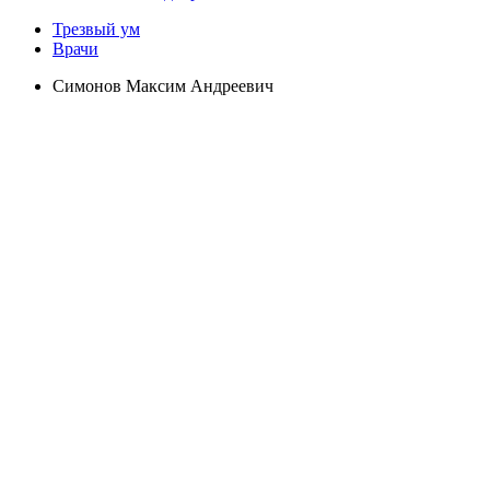
Трезвый ум
Врачи
Симонов Максим Андреевич
Специальность
Психиатр-нарколог
Стаж
18 лет
Образование
Ростовский Государственный Медицинский Университет
ельная информация