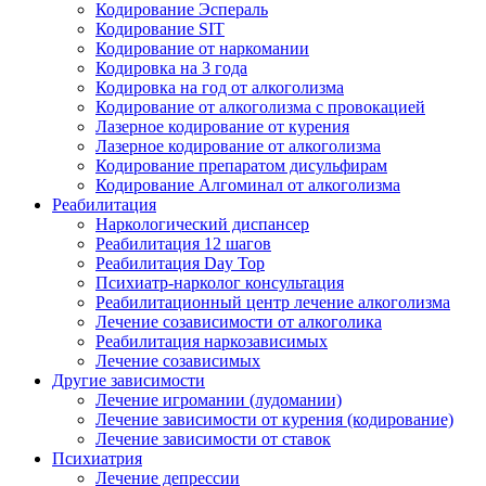
Кодирование Эспераль
Кодирование SIT
Кодирование от наркомании
Кодировка на 3 года
Кодировка на год от алкоголизма
Кодирование от алкоголизма с провокацией
Лазерное кодирование от курения
Лазерное кодирование от алкоголизма
Кодирование препаратом дисульфирам
Кодирование Алгоминал от алкоголизма
Реабилитация
Наркологический диспансер
Реабилитация 12 шагов
Реабилитация Day Top
Психиатр-нарколог консультация
Реабилитационный центр лечение алкоголизма
Лечение созависимости от алкоголика
Реабилитация наркозависимых
Лечение созависимых
Другие зависимости
Лечение игромании (лудомании)
Лечение зависимости от курения (кодирование)
Лечение зависимости от ставок
Психиатрия
Лечение депрессии