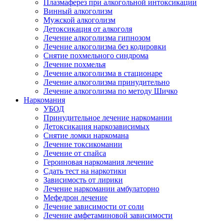
Плазмаферез при алкогольной интоксикации
Винный алкоголизм
Мужской алкоголизм
Детоксикация от алкоголя
Лечение алкоголизма гипнозом
Лечение алкоголизма без кодировки
Снятие похмельного синдрома
Лечение похмелья
Лечение алкоголизма в стационаре
Лечение алкоголизма принудительно
Лечение алкоголизма по методу Шичко
Наркомания
УБОД
Принудительное лечение наркомании
Детоксикация наркозависимых
Снятие ломки наркомана
Лечение токсикомании
Лечение от спайса
Героиновая наркомания лечение
Сдать тест на наркотики
Зависимость от лирики
Лечение наркомании амбулаторно
Мефедрон лечение
Лечение зависимости от соли
Лечение амфетаминовой зависимости