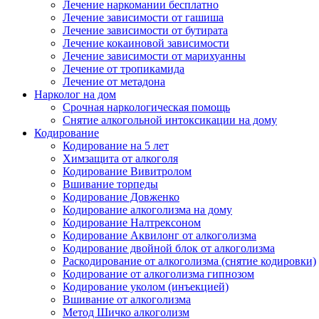
Лечение наркомании бесплатно
Лечение зависимости от гашиша
Лечение зависимости от бутирата
Лечение кокаиновой зависимости
Лечение зависимости от марихуанны
Лечение от тропикамида
Лечение от метадона
Нарколог на дом
Срочная наркологическая помощь
Снятие алкогольной интоксикации на дому
Кодирование
Кодирование на 5 лет
Химзащита от алкоголя
Кодирование Вивитролом
Вшивание торпеды
Кодирование Довженко
Кодирование алкоголизма на дому
Кодирование Налтрексоном
Кодирование Аквилонг от алкоголизма
Кодирование двойной блок от алкоголизма
Раскодирование от алкоголизма (снятие кодировки)
Кодирование от алкоголизма гипнозом
Кодирование уколом (инъекцией)
Вшивание от алкоголизма
Метод Шичко алкоголизм