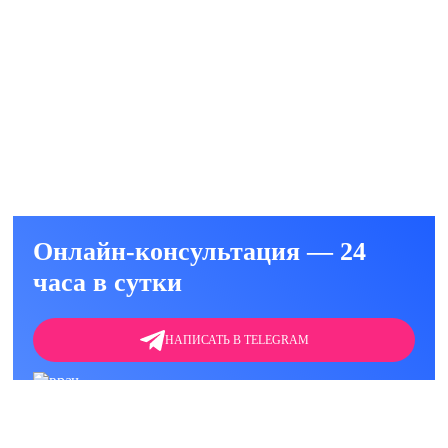
т (анализ) на наркотики в клинике или на
ть
Онлайн-консультация — 24
часа в сутки
НАПИСАТЬ В TELEGRAM