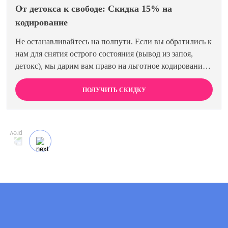
От детокса к свободе: Скидка 15% на
кодирование
Не останавливайтесь на полпути. Если вы обратились к
нам для снятия острого состояния (вывод из запоя,
детокс), мы дарим вам право на льготное кодирование.
Просто предъявите документ об оплате первичной
процедуры, и получите скидку 15% на любой метод
ПОЛУЧИТЬ СКИДКУ
кодирования в нашей клинике. Ваш путь к трезвости
должен быть выгодным.