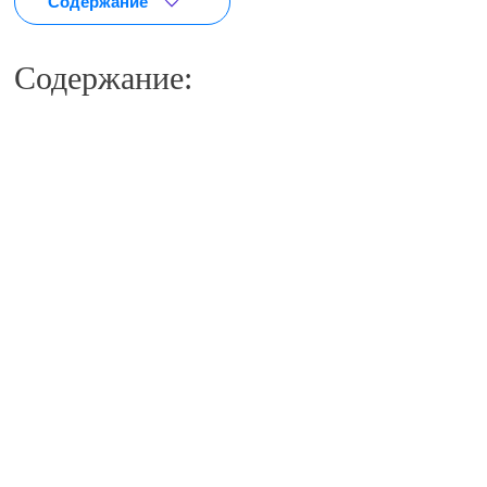
Содержание
Содержание:
Входящая заявка
Заполните форму на сайте
нашей клиники, чтобы
отправить заявку на
получение помощи в борьбе