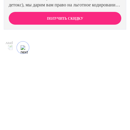
детокс), мы дарим вам право на льготное кодирование.
Просто предъявите документ об оплате первичной
процедуры, и получите скидку 15% на любой метод
ПОЛУЧИТЬ СКИДКУ
кодирования в нашей клинике. Ваш путь к трезвости
должен быть выгодным.