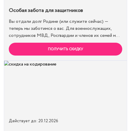
Особая забота для защитников
Вы отдали долг Родине (или служите сейчас) —
теперь мы заботимся о вас. Для военнослужащих,
сотрудников МВД, Росгвардии и членов их семей мы
предоставляем скидку 15% на все виды лечения и
кодирования. Полная анонимность и уважение к
ПОЛУЧИТЬ СКИДКУ
вашему статусу гарантированы. Действуйте по
удостоверению.
Действует до: 20.12.2026