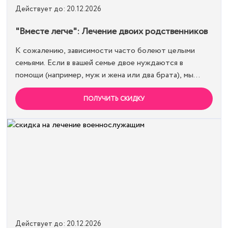
Действует до: 20.12.2026
"Вместе легче": Лечение двоих родственников
К сожалению, зависимости часто болеют целыми
семьями. Если в вашей семье двое нуждаются в
помощи (например, муж и жена или два брата), мы
предлагаем специальную цену на одновременное
лечение. Второй член семьи получает скидку 15%.
ПОЛУЧИТЬ СКИДКУ
Лечиться вместе эффективнее и выгоднее.
Действует до: 20.12.2026