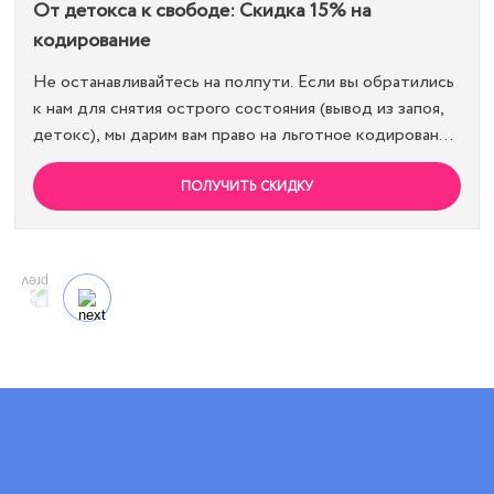
От детокса к свободе: Скидка 15% на
кодирование
Не останавливайтесь на полпути. Если вы обратились
к нам для снятия острого состояния (вывод из запоя,
детокс), мы дарим вам право на льготное кодирование.
Просто предъявите документ об оплате первичной
процедуры, и получите скидку 15% на любой метод
ПОЛУЧИТЬ СКИДКУ
кодирования в нашей клинике. Ваш путь к трезвости
должен быть выгодным.