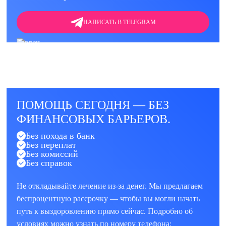
НАПИСАТЬ В TELEGRAM
ПОМОЩЬ СЕГОДНЯ — БЕЗ
ФИНАНСОВЫХ БАРЬЕРОВ.
Без похода в банк
Без переплат
Без комиссий
Без справок
Не откладывайте лечение из-за денег. Мы предлагаем
беспроцентную рассрочку — чтобы вы могли начать
путь к выздоровлению прямо сейчас. Подробно об
условиях можно узнать по номеру телефона: