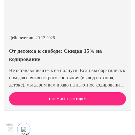
Действует до: 20.12.2026
От детокса к свободе: Скидка 15% на
кодирование
Не останавливайтесь на полпути. Если вы обратились к
нам для снятия острого состояния (вывод из запоя,
детокс), мы дарим вам право на льготное кодирование.
Просто предъявите документ об оплате первичной
процедуры, и получите скидку 15% на любой метод
ПОЛУЧИТЬ СКИДКУ
кодирования в нашей клинике. Ваш путь к трезвости
должен быть выгодным.