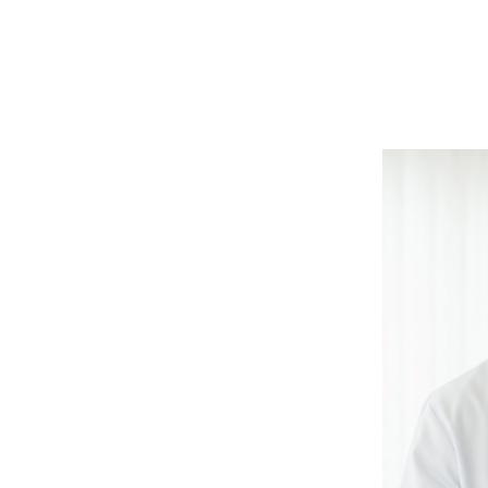
е помощи
Проверка качества
им вас заботой и
Мы регулярно проверяем
й во время всего
качество наших услуг, чтобы
лечения, чтобы
убедиться, что вы получаете
ам достичь
наилучшее лечение и заботу.
ения от
ов.