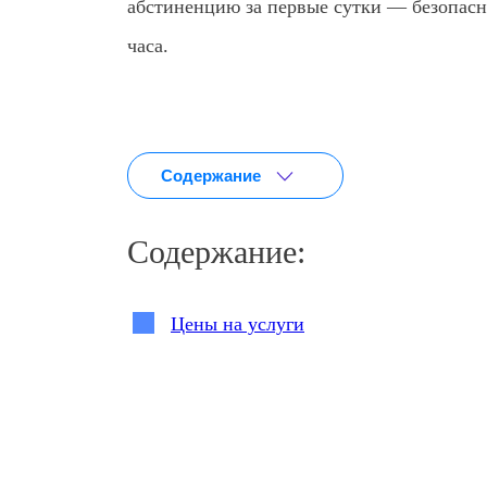
абстиненцию за первые сутки — безопасно
часа.
Содержание
Содержание:
Цены на услуги
Почему метадон — это ловушка, из 
Как понять, что пора обращаться к в