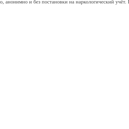
, анонимно и без постановки на наркологический учёт. 
которой не выйти в одиночку
рачу