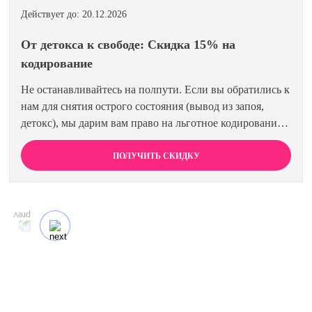
Действует до: 20.12.2026
От детокса к свободе: Скидка 15% на
кодирование
Не останавливайтесь на полпути. Если вы обратились к
нам для снятия острого состояния (вывод из запоя,
детокс), мы дарим вам право на льготное кодирование.
Просто предъявите документ об оплате первичной
процедуры, и получите скидку 15% на любой метод
ПОЛУЧИТЬ СКИДКУ
кодирования в нашей клинике. Ваш путь к трезвости
должен быть выгодным.